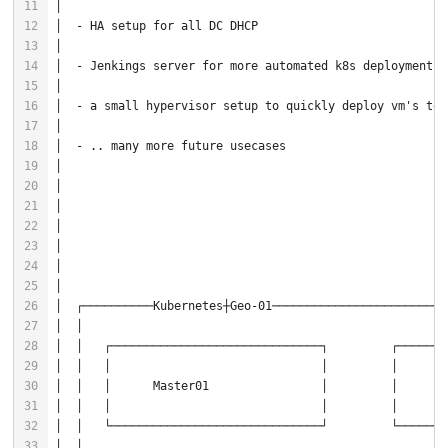
│                                                       
│  ┌──────────Kubernetes┼Geo
-01
─────────────────────────