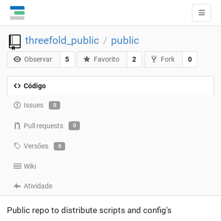
threefold_public
public
/
Observar
5
Favorito
2
Fork
0
Código
Issues
0
Pull requests
0
Versões
0
Wiki
Atividade
Public repo to distribute scripts and config's