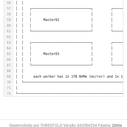
│  │   │                              │         │       
│  │   └──────────────────────────────┘         └───────
│  │                                                  ..
│  │     each worker has 
2
x 
1
TB NVMe (mirror) and 
1
x 
12
└───────────────────────────────────────────────────────
Desenvolvido por THREEFOLD Versão: b63f84294 Página:
20ms