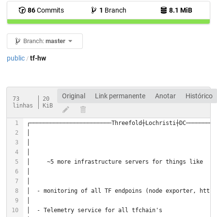
86
Commits
1
Branch
8.1 MiB
Branch:
master
public
tf-hw
/
Original
Link permanente
Anotar
Histórico
73
20
linhas
KiB
│     ~
5
│                                                       