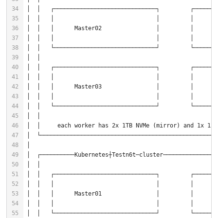
│  │   │                              │         │       
│  │                                                  ..
│  │     each worker has 
2
x 
1
TB NVMe (mirror) and 
1
x 
12